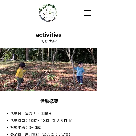
activities
​活動内容
活動概要
⚫︎ 活動日：毎週 月・木曜日
⚫︎ 活動時間：10時〜13時（出入り自由）
⚫︎ 対象年齢：0〜3歳
⚫︎ 参加費：原則無料（場合により実費）