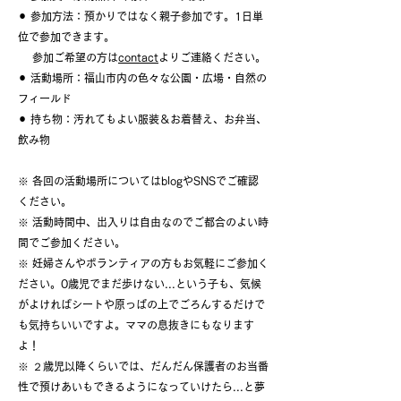
⚫︎ 参加方法：預かりではなく親子参加です。1日単
位で参加できます。
参加ご希望の方は
contact
よりご連絡ください。
⚫︎ 活動場所：福山市内の色々な公園・広場・自然の
フィールド
⚫︎ 持ち物：汚れてもよい服装＆お着替え、お弁当、
飲み物
※ 各回の活動場所についてはblogやSNSでご確認
ください。
​※ 活動時間中、出入りは自由なのでご都合のよい時
間でご参加ください。
※ 妊婦さんやボランティアの方もお気軽にご参加く
ださい。0歳児でまだ歩けない...という子も、気候
がよければシートや原っぱの上でごろんするだけで
も気持ちいいですよ。ママの息抜きにもなります
よ！
※ ２歳児以降くらいでは、だんだん保護者のお当番
性で預けあいもできるようになっていけたら...と夢